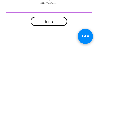
smycken.
Boka!
Harborn.se
Information om covid-19: Under
rådande pandemi kan möten ske enligt
din begäran via telefon eller webben.
Ateljé & verkstad -
Gustavsberg - Algatan 3
-
070-7462267