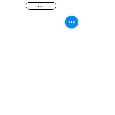
Boka!
Harborn.se
Information om covid-19: Under
rådande pandemi kan möten ske enligt
din begäran via telefon eller webben.
Ateljé & verkstad -
Gustavsberg - Algatan 3
-
070-7462267