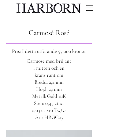
Carmosé Rosé
Pris: I detta utförande 57 000 kronor
Carmosé med briljant
i mitten och en
krans runt om
Bredd: 2,2 mm
Höjd: 2,1mm
Metall: Guld 18K
Sten: 0,45 ct x1
0,03 ct x10 Tw/vs
Art: HRGC07