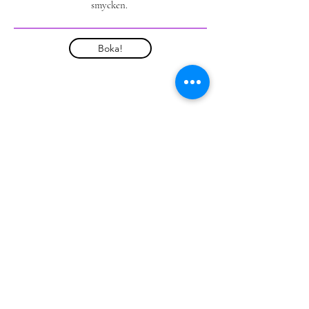
smycken.
Boka!
Harborn.se
Information om covid-19: Under
rådande pandemi kan möten ske enligt
din begäran via telefon eller webben.
Ateljé & verkstad -
Gustavsberg - Algatan 3
-
070-7462267