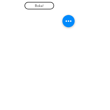
Boka!
Harborn.se
Information om covid-19: Under
rådande pandemi kan möten ske enligt
din begäran via telefon eller webben.
Ateljé & verkstad -
Gustavsberg - Algatan 3
-
070-7462267